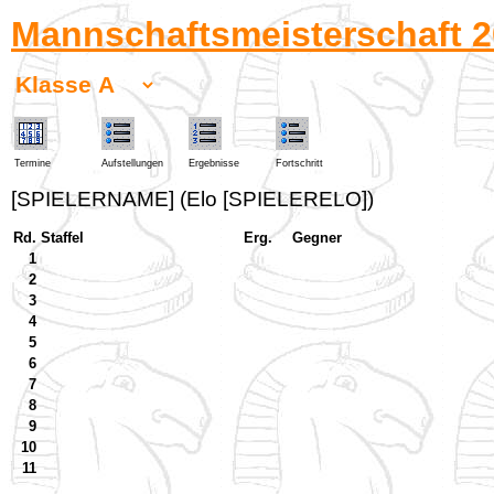
Mannschaftsmeisterschaft 2
Termine
Aufstellungen
Ergebnisse
Fortschritt
[SPIELERNAME] (Elo [SPIELERELO])
Rd.
Staffel
Erg.
Gegner
1
2
3
4
5
6
7
8
9
10
11